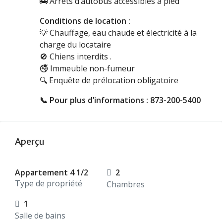
🚌
Arrêts d’autobus accessibles à pied
Conditions de location :
💡
Chauffage, eau chaude et électricité à la
charge du locataire
🚫
Chiens interdi
ts .
🚭
Immeuble non-fumeur
🔍
Enquête de prélocation obligatoire
📞
Pour plus d’informations : 873-200-5400
Aperçu
Appartement 4 1/2
2
Type de propriété
Chambres
1
Salle de bains